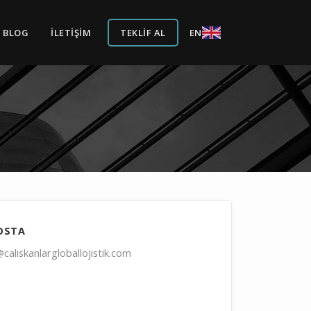
BLOG
İLETIŞIM
TEKLIF AL
EN
OSTA
@caliskanlargloballojistik.com