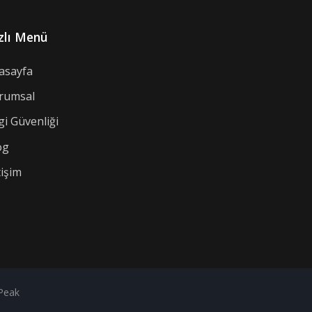
zlı Menü
asayfa
rumsal
gi Güvenliği
og
tişim
 Peak