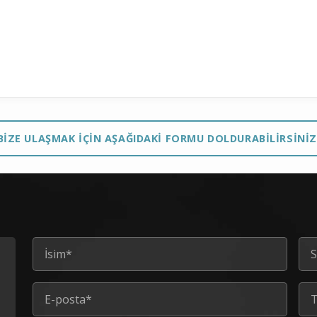
BİZE ULAŞMAK İÇİN AŞAĞIDAKİ FORMU DOLDURABİLİRSİNİZ