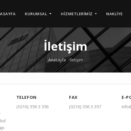
ASAYFA
KURUMSAL
HIZMETLERIMIZ
NAKLIYE
İletişim
Anasayfa
İletişim
TELEFON
FAX
E-P
(0216) 356 3 356
(0216) 356 3 357
info
y
bul
apı